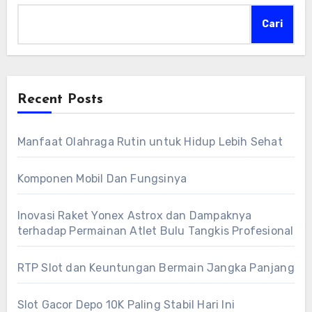
Cari
Recent Posts
Manfaat Olahraga Rutin untuk Hidup Lebih Sehat
Komponen Mobil Dan Fungsinya
Inovasi Raket Yonex Astrox dan Dampaknya
terhadap Permainan Atlet Bulu Tangkis Profesional
RTP Slot dan Keuntungan Bermain Jangka Panjang
Slot Gacor Depo 10K Paling Stabil Hari Ini