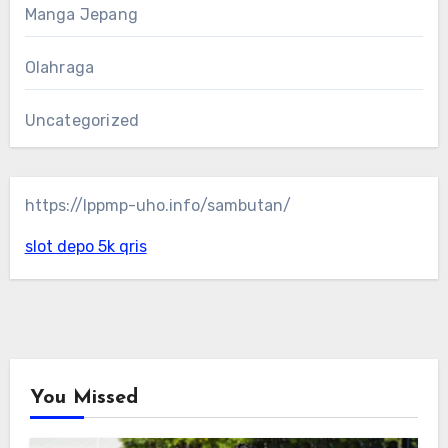
Manga Jepang
Olahraga
Uncategorized
https://lppmp-uho.info/sambutan/
slot depo 5k qris
You Missed