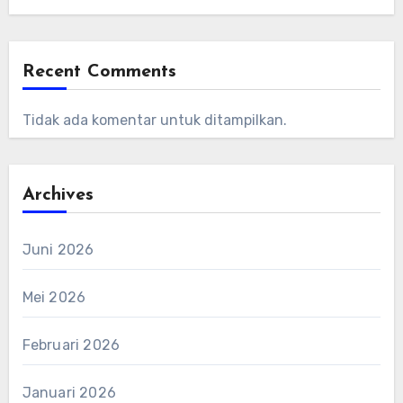
Recent Comments
Tidak ada komentar untuk ditampilkan.
Archives
Juni 2026
Mei 2026
Februari 2026
Januari 2026