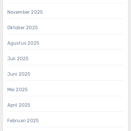
November 2025
Oktober 2025
Agustus 2025
Juli 2025
Juni 2025
Mei 2025
April 2025
Februari 2025