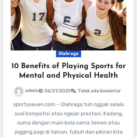
Olahraga
10 Benefits of Playing Sports for
Mental and Physical Health
admin
06/21/2025
Tidak ada komentar
sportyseven.com – Olahraga tuh nggak selalu
soal kompetisi atau ngejar prestasi. Kadang,
cuma dengan main bola sama temen atau
jogging pagi di taman, tubuh dan pikiran kita