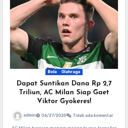
Bola
Olahraga
Dapat Suntikan Dana Rp 2,7
Triliun, AC Milan Siap Gaet
Viktor Gyokeres!
admin
06/27/2025
Tidak ada komentar
AC Milan bersiap mengguncang bursa transfer