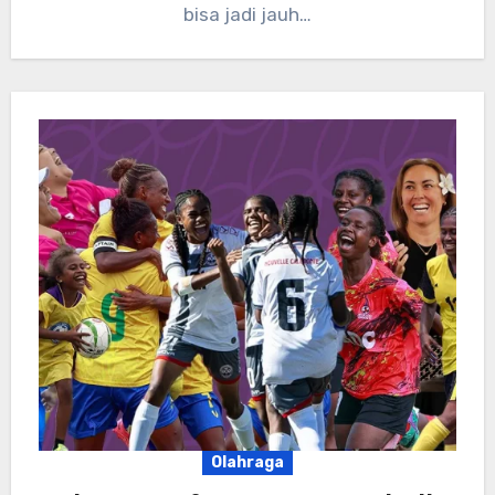
bisa jadi jauh…
Olahraga