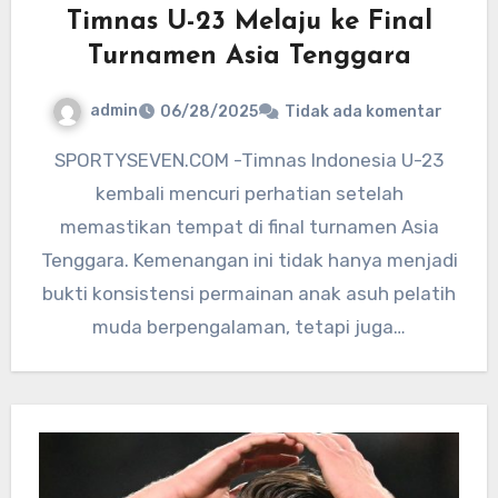
Timnas U-23 Melaju ke Final
Turnamen Asia Tenggara
admin
06/28/2025
Tidak ada komentar
SPORTYSEVEN.COM -Timnas Indonesia U-23
kembali mencuri perhatian setelah
memastikan tempat di final turnamen Asia
Tenggara. Kemenangan ini tidak hanya menjadi
bukti konsistensi permainan anak asuh pelatih
muda berpengalaman, tetapi juga…