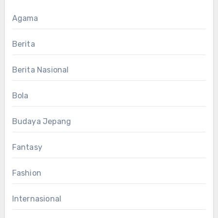
Agama
Berita
Berita Nasional
Bola
Budaya Jepang
Fantasy
Fashion
Internasional