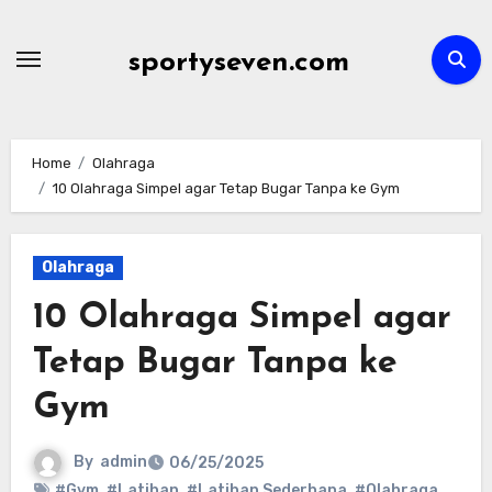
Skip
to
sportyseven.com
content
Home
Olahraga
10 Olahraga Simpel agar Tetap Bugar Tanpa ke Gym
Olahraga
10 Olahraga Simpel agar
Tetap Bugar Tanpa ke
Gym
By
admin
06/25/2025
#Gym
,
#Latihan
,
#Latihan Sederhana
,
#Olahraga