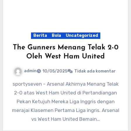
Berita
Bola
Uncategorized
The Gunners Menang Telak 2-0
Oleh West Ham United
admin
10/05/2025
Tidak ada komentar
sportyseven – Arsenal Akhirnya Menang Telak
2-0 atas West Ham United di Pertandiangan
Pekan Ketujuh Mereka Liga Inggris dengan
merajai Klasemen Pertama Liga ingris. Arsenal
vs West Ham United Bemain…