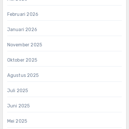
Februari 2026
Januari 2026
November 2025
Oktober 2025
Agustus 2025
Juli 2025
Juni 2025
Mei 2025