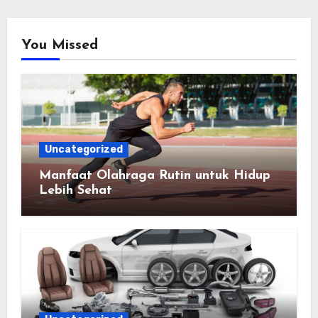
You Missed
Uncategorized
Manfaat Olahraga Rutin untuk Hidup
Lebih Sehat