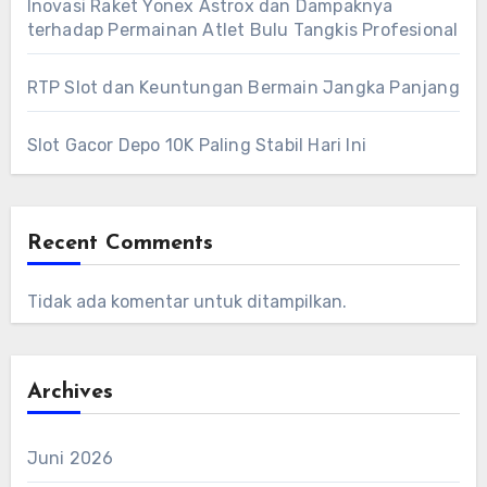
Inovasi Raket Yonex Astrox dan Dampaknya
terhadap Permainan Atlet Bulu Tangkis Profesional
RTP Slot dan Keuntungan Bermain Jangka Panjang
Slot Gacor Depo 10K Paling Stabil Hari Ini
Recent Comments
Tidak ada komentar untuk ditampilkan.
Archives
Juni 2026