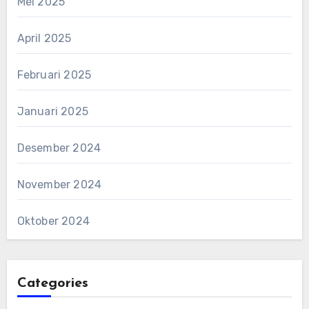
Mei 2025
April 2025
Februari 2025
Januari 2025
Desember 2024
November 2024
Oktober 2024
Categories