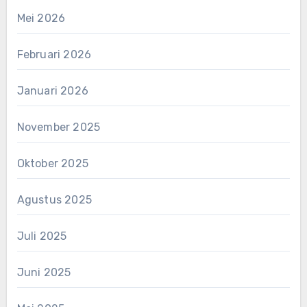
Mei 2026
Februari 2026
Januari 2026
November 2025
Oktober 2025
Agustus 2025
Juli 2025
Juni 2025