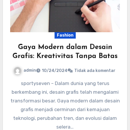
Fashion
Gaya Modern dalam Desain
Grafis: Kreativitas Tanpa Batas
admin
10/24/2024
Tidak ada komentar
sportyseven – Dalam dunia yang terus
berkembang ini, desain grafis telah mengalami
transformasi besar. Gaya modern dalam desain
grafis menjadi cerminan dari kemajuan
teknologi, perubahan tren, dan evolusi dalam
selera…