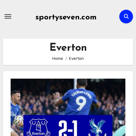
Skip
to
sportyseven.com
content
Everton
Home
Everton