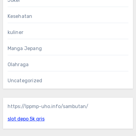
Joker
Kesehatan
kuliner
Manga Jepang
Olahraga
Uncategorized
https://lppmp-uho.info/sambutan/
slot depo 5k qris