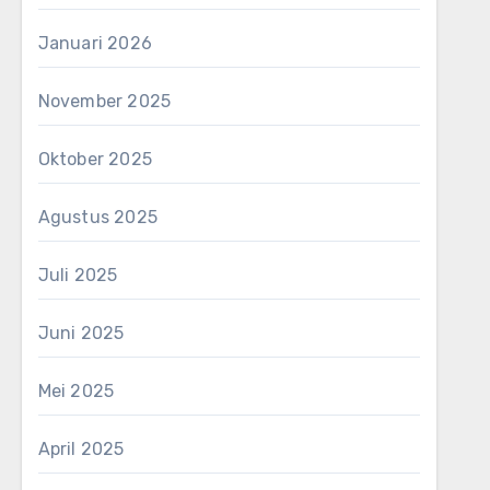
Januari 2026
November 2025
Oktober 2025
Agustus 2025
Juli 2025
Juni 2025
Mei 2025
April 2025