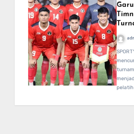
Garu
Timn
Turn
ad
SPORTYSEVEN.COM -Timnas Indonesia U-23 kembali
mencur
turnam
menjad
pelati