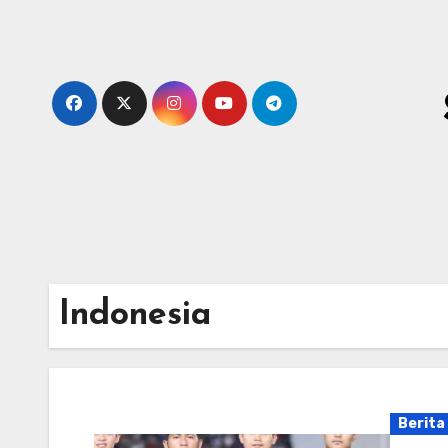
Skip
to
content
Indonesia
Berita