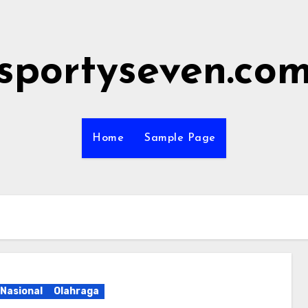
sportyseven.co
Home
Sample Page
 Nasional
Olahraga