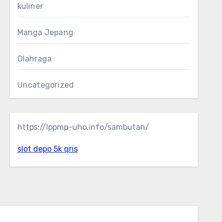
kuliner
Manga Jepang
Olahraga
Uncategorized
https://lppmp-uho.info/sambutan/
slot depo 5k qris