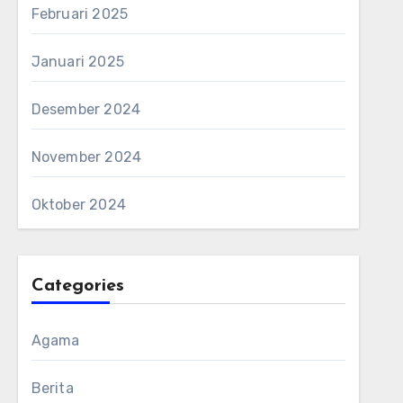
Februari 2025
Januari 2025
Desember 2024
November 2024
Oktober 2024
Categories
Agama
Berita