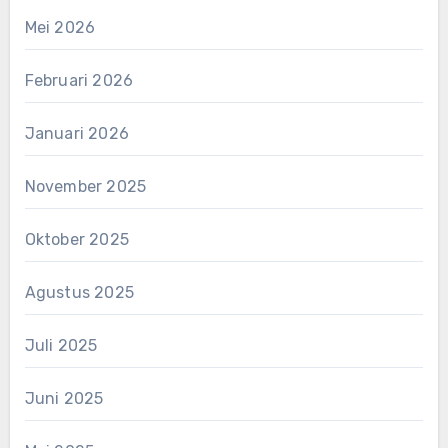
Mei 2026
Februari 2026
Januari 2026
November 2025
Oktober 2025
Agustus 2025
Juli 2025
Juni 2025