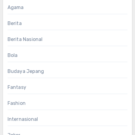
Agama
Berita
Berita Nasional
Bola
Budaya Jepang
Fantasy
Fashion
Internasional