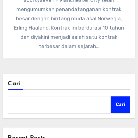
mengumumkan penandatanganan kontrak
besar dengan bintang muda asal Norwegia,
Erling Haaland. Kontrak ini berdurasi 10 tahun
dan diyakini menjadi salah satu kontrak
terbesar dalam sejarah…
Cari
Cari
Recent Posts