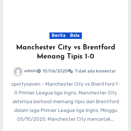
Berita
Bola
Manchester City vs Brentford
Menang Tipis 1-0
admin
10/06/2025
Tidak ada komentar
sportyseven – Manchester City vs Brentford 1-
0 Primier League liga Ingris, Manchester City
akhirnya berhasil memang tipis dari Brentford
dalam laga Primier League liga Ingris, Minggu
05/10/2025. Manchester City mencetak…