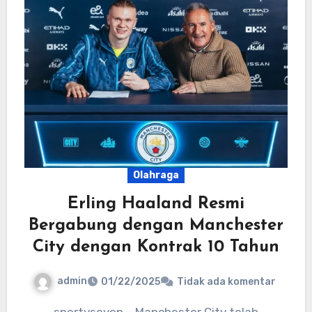
Olahraga
Erling Haaland Resmi
Bergabung dengan Manchester
City dengan Kontrak 10 Tahun
admin
01/22/2025
Tidak ada komentar
sportyseven – Manchester City telah