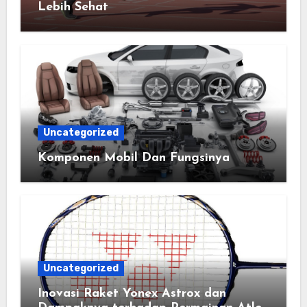
Lebih Sehat
Uncategorized
Komponen Mobil Dan Fungsinya
Uncategorized
Inovasi Raket Yonex Astrox dan