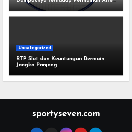
Dampaknya terhadap Permainan Atlet
Bulu Tangkis Profesional
Uncategorized
RTP Slot dan Keuntungan Bermain
Jangka Panjang
sportyseven.com