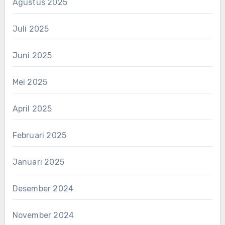
Agustus 2025
Juli 2025
Juni 2025
Mei 2025
April 2025
Februari 2025
Januari 2025
Desember 2024
November 2024