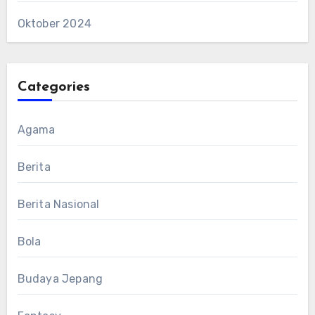
Oktober 2024
Categories
Agama
Berita
Berita Nasional
Bola
Budaya Jepang