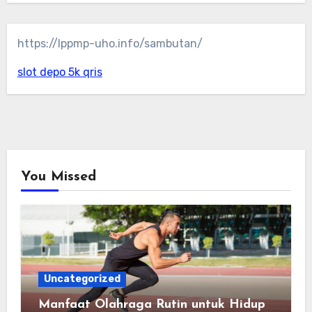
https://lppmp-uho.info/sambutan/
slot depo 5k qris
You Missed
Uncategorized
Manfaat Olahraga Rutin untuk Hidup