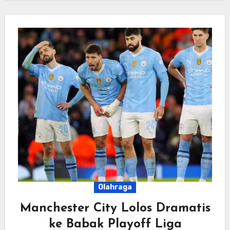
Olahraga
Manchester City Lolos Dramatis
ke Babak Playoff Liga