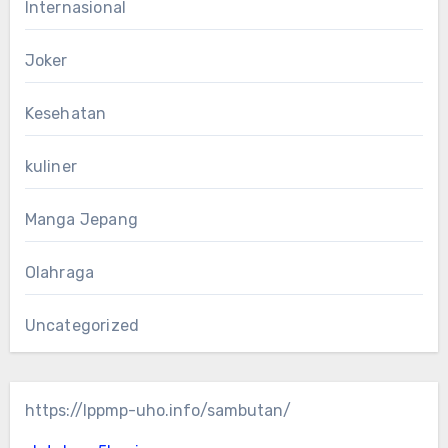
Internasional
Joker
Kesehatan
kuliner
Manga Jepang
Olahraga
Uncategorized
https://lppmp-uho.info/sambutan/