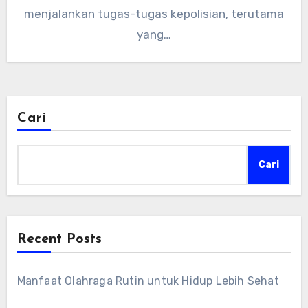
menjalankan tugas-tugas kepolisian, terutama
yang…
Cari
Cari
Recent Posts
Manfaat Olahraga Rutin untuk Hidup Lebih Sehat