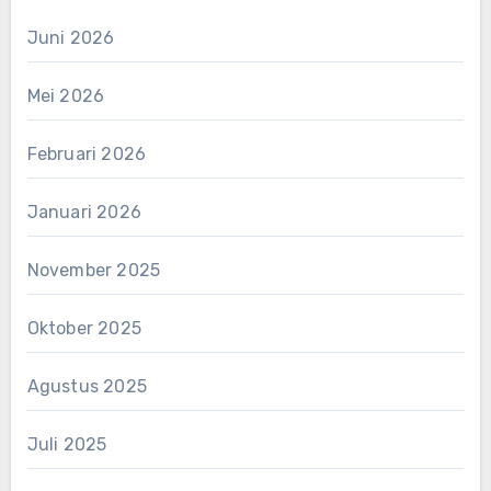
Juni 2026
Mei 2026
Februari 2026
Januari 2026
November 2025
Oktober 2025
Agustus 2025
Juli 2025