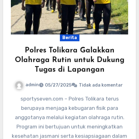
Berita
Polres Tolikara Galakkan
Olahraga Rutin untuk Dukung
Tugas di Lapangan
admin
05/27/2025
Tidak ada komentar
sportyseven.com – Polres Tolikara terus
berupaya menjaga kebugaran fisik para
anggotanya melalui kegiatan olahraga rutin.
Program ini bertujuan untuk meningkatkan
kesehatan jasmani serta kesiapsiagaan dalam