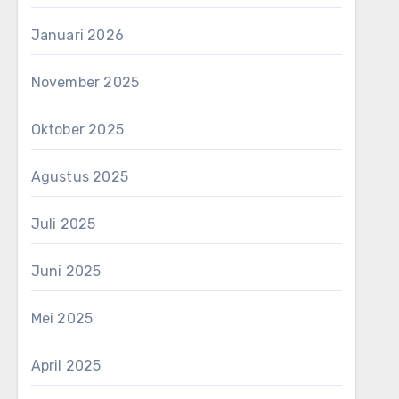
Januari 2026
November 2025
Oktober 2025
Agustus 2025
Juli 2025
Juni 2025
Mei 2025
April 2025