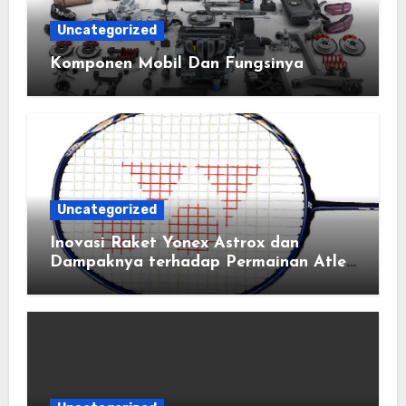
Uncategorized
Komponen Mobil Dan Fungsinya
Uncategorized
Inovasi Raket Yonex Astrox dan
Dampaknya terhadap Permainan Atlet
Bulu Tangkis Profesional