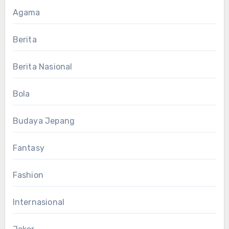
Agama
Berita
Berita Nasional
Bola
Budaya Jepang
Fantasy
Fashion
Internasional