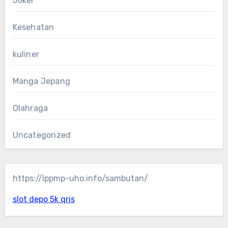
Joker
Kesehatan
kuliner
Manga Jepang
Olahraga
Uncategorized
https://lppmp-uho.info/sambutan/
slot depo 5k qris