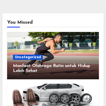
You Missed
Uncategorized
Manfaat Olahraga Rutin untuk Hidup
Lebih Sehat