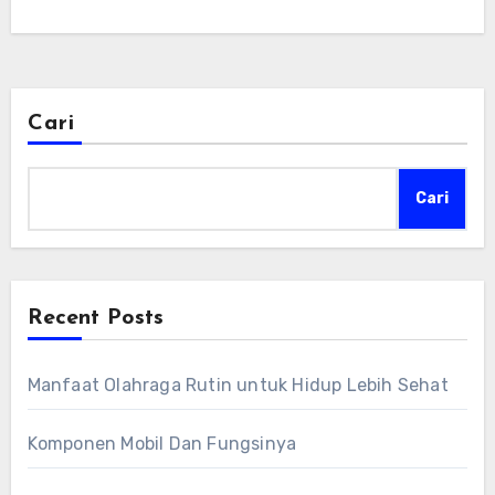
Cari
Cari
Recent Posts
Manfaat Olahraga Rutin untuk Hidup Lebih Sehat
Komponen Mobil Dan Fungsinya