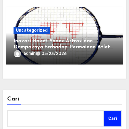
Uncategorized
Inovasi Raket Yonex Astrox dan
Dampaknya terhadap Permainan Atlet
Bulu Tangkis Profesional
admin
05/23/2026
Cari
Cari