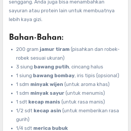
senggang. Anda juga bisa menambahkan
sayuran atau protein lain untuk membuatnya
lebih kaya gizi.
Bahan-Bahan:
200 gram
jamur tiram
(pisahkan dan robek-
robek sesuai ukuran)
3 siung
bawang putih
, cincang halus
1 siung
bawang bombay
, iris tipis (opsional)
1 sdm
minyak wijen
(untuk aroma khas)
1 sdm
minyak sayur
(untuk menumis)
1 sdt
kecap manis
(untuk rasa manis)
1/2 sdt
kecap asin
(untuk memberikan rasa
gurih)
1/4 sdt
merica bubuk