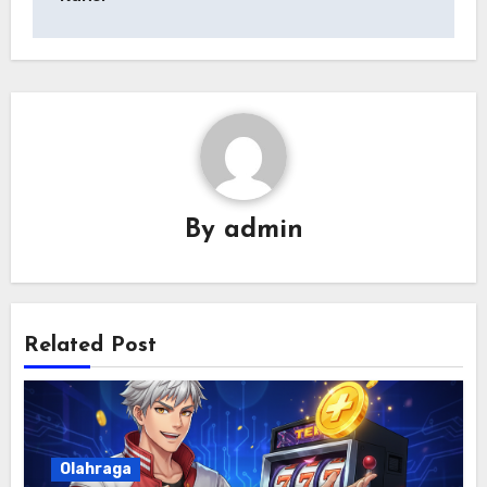
By
admin
Related Post
Olahraga