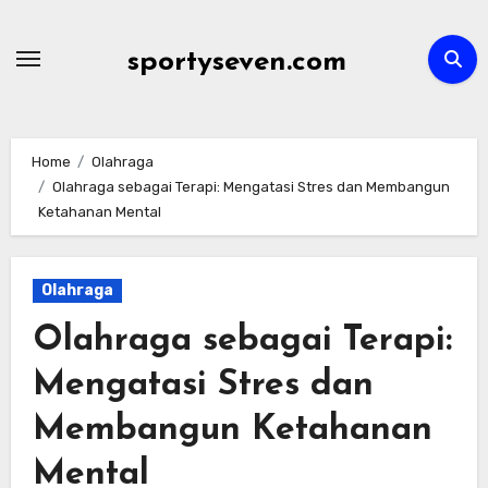
Skip
to
sportyseven.com
content
Home
Olahraga
Olahraga sebagai Terapi: Mengatasi Stres dan Membangun
Ketahanan Mental
Olahraga
Olahraga sebagai Terapi:
Mengatasi Stres dan
Membangun Ketahanan
Mental