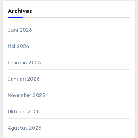
Archives
Juni 2026
Mei 2026
Februari 2026
Januari 2026
November 2025
Oktober 2025
Agustus 2025