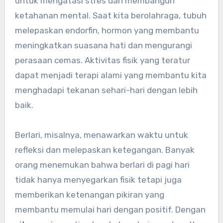
untuk mengatasi stres dan membangun
ketahanan mental. Saat kita berolahraga, tubuh
melepaskan endorfin, hormon yang membantu
meningkatkan suasana hati dan mengurangi
perasaan cemas. Aktivitas fisik yang teratur
dapat menjadi terapi alami yang membantu kita
menghadapi tekanan sehari-hari dengan lebih
baik.
Berlari, misalnya, menawarkan waktu untuk
refleksi dan melepaskan ketegangan. Banyak
orang menemukan bahwa berlari di pagi hari
tidak hanya menyegarkan fisik tetapi juga
memberikan ketenangan pikiran yang
membantu memulai hari dengan positif. Dengan