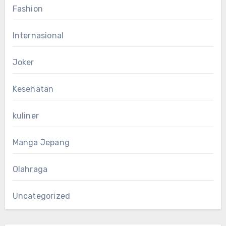
Fashion
Internasional
Joker
Kesehatan
kuliner
Manga Jepang
Olahraga
Uncategorized