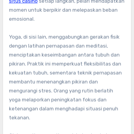
situs casino
setiap langkah, pelari mendapatkan
momen untuk berpikir dan melepaskan beban
emosional.
Yoga, di sisi lain, menggabungkan gerakan fisik
dengan latihan pernapasan dan meditasi,
menciptakan keseimbangan antara tubuh dan
pikiran. Praktik ini memperkuat fleksibilitas dan
kekuatan tubuh, sementara teknik pernapasan
membantu menenangkan pikiran dan
mengurangi stres. Orang yang rutin berlatih
yoga melaporkan peningkatan fokus dan
ketenangan dalam menghadapi situasi penuh
tekanan.