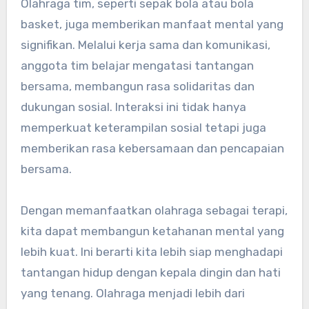
Olahraga tim, seperti sepak bola atau bola
basket, juga memberikan manfaat mental yang
signifikan. Melalui kerja sama dan komunikasi,
anggota tim belajar mengatasi tantangan
bersama, membangun rasa solidaritas dan
dukungan sosial. Interaksi ini tidak hanya
memperkuat keterampilan sosial tetapi juga
memberikan rasa kebersamaan dan pencapaian
bersama.
Dengan memanfaatkan olahraga sebagai terapi,
kita dapat membangun ketahanan mental yang
lebih kuat. Ini berarti kita lebih siap menghadapi
tantangan hidup dengan kepala dingin dan hati
yang tenang. Olahraga menjadi lebih dari